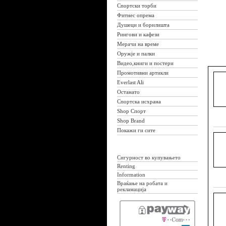
Спортски торби
Фитнес опрема
Душеци и борилишта
Рингови и кафези
Мерачи на време
Оружје и палки
Видео,книги и постери
Промотивни артикли
Everlast Ali
Останато
Спортска исхрана
Shop Спорт
Shop Brand
Покажи ги сите
Сигурност во купувањето
Renting
Information
Враќање на робата и
рекламација