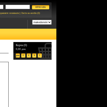
боравивте лозинката
Листа на желби
(0)
Корпа (0)
0,00 ден.
ден.
€
€
$
£