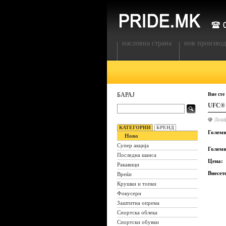
насловна страна
нов производ
БАРАЈ
Вие сте
UFC®
Дода
КАТЕГОРИИ
БРЕНД
Големи
Ново
Супер акција
Големи
Последна шанса
Цена:
Ракавици
Внесет
Вреќи
Крушки и топки
Фокусери
Заштитна опрема
Спортска облека
Спортски обувки