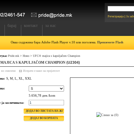
Регистрација
Ја за
барај
контакт
за нас
Оваа содржина бара Adobe Flash Player v.10 или поголема.
Превземете Flash
 тука:
Pride.mk
>
Ново
>
UFC® majica s kapuljačom Champion
 MAJICA S KAPULJAČOM CHAMPION
(U2304)
ј во омилени
на:
S, M, L, XL, XXL
на:
5.656,78 ден./kom
е ја количината: