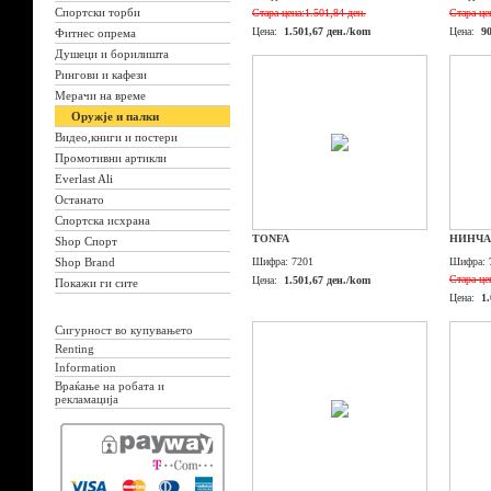
Спортски торби
Стара цена:
1.501,84 ден.
Стара це
Цена:
1.501,67 ден./kom
Цена:
9
Фитнес опрема
Душеци и борилишта
Рингови и кафези
Мерачи на време
Оружје и палки
Видео,книги и постери
Промотивни артикли
Everlast Ali
Останато
Спортска исхрана
TONFA
НИНЧА
Shop Спорт
Shop Brand
Шифра:
7201
Шифра:
Стара це
Цена:
1.501,67 ден./kom
Покажи ги сите
Цена:
1
Сигурност во купувањето
Renting
Information
Враќање на робата и
рекламација