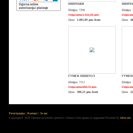
НИНЧАКИ
НИНЧА
Шифра:
7206
Шифра:
Стара цена:
1.151,50 ден.
Стара це
Цена:
1.001,09 ден./kom
Цена:
4
ГУМЕН ПИШТОЛ
ГУМЕН
Шифра:
7211
Шифра:
Стара цена:
600,72 ден.
Стара це
Цена:
300,23 ден./kom
Цена:
2
Регистрација
Контакт
За нас
Copyright© 2026 Oprema za borecki sportovi i fitness.Сите права се задржани
Powered by
leloo.net