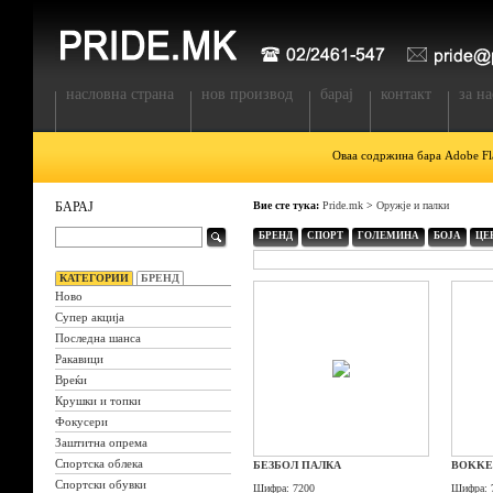
насловна страна
нов производ
барај
контакт
за на
Оваа содржина бара Adobe Fla
БАРАЈ
Вие сте тука:
Pride.mk
>
Оружје и палки
БРЕНД
СПОРТ
ГОЛЕМИНА
БОЈА
ЦЕ
КАТЕГОРИИ
БРЕНД
Ново
Супер акција
Последна шанса
Ракавици
Вреќи
Крушки и топки
Фокусери
Заштитна опрема
Спортска облека
БЕЗБОЛ ПАЛКА
BOKKE
Спортски обувки
Шифра:
7200
Шифра: