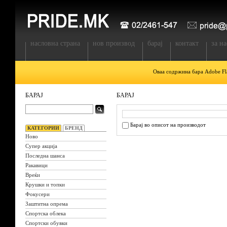
насловна страна
нов производ
барај
контакт
за на
Оваа содржина бара Adobe Fla
БАРАЈ
БАРАЈ
Барај во описот на производот
КАТЕГОРИИ
БРЕНД
Ново
Супер акција
Последна шанса
Ракавици
Вреќи
Крушки и топки
Фокусери
Заштитна опрема
Спортска облека
Спортски обувки