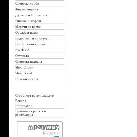
Спортски торби
Фитнес опрема
Душеци и борилишта
Рингови и кафези
Мерачи на време
Оружје и палки
Видео,книги и постери
Промотивни артикли
Everlast Ali
Останато
Спортска исхрана
Shop Спорт
Shop Brand
Покажи ги сите
Сигурност во купувањето
Renting
Information
Враќање на робата и
рекламација