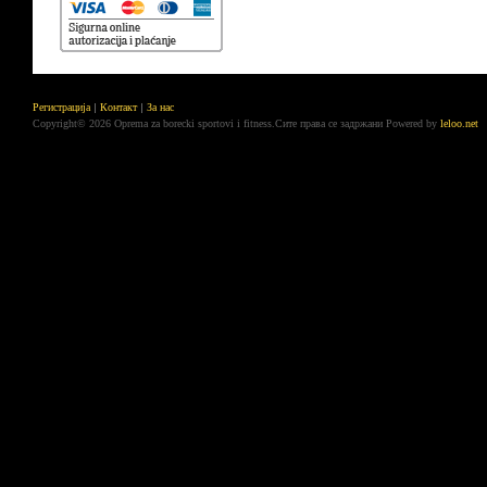
Регистрација
Контакт
За нас
Copyright© 2026 Oprema za borecki sportovi i fitness.Сите права се задржани
Powered by
leloo.net