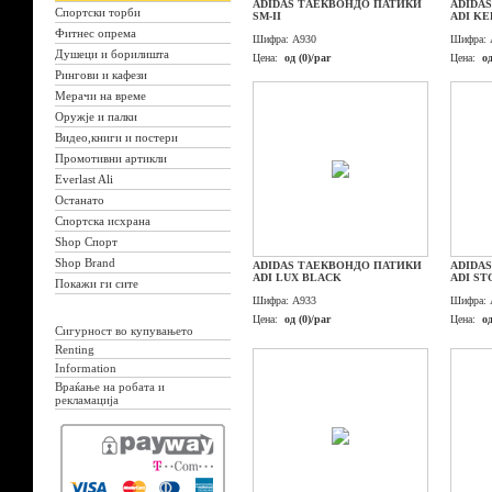
ADIDAS ТАЕКВОНДО ПАТИКИ
ADIDA
Спортски торби
SM-II
ADI KE
Фитнес опрема
Шифра:
A930
Шифра:
Душеци и борилишта
Цена:
од (0)/par
Цена:
од
Рингови и кафези
Мерачи на време
Оружје и палки
Видео,книги и постери
Промотивни артикли
Everlast Ali
Останато
Спортска исхрана
Shop Спорт
Shop Brand
ADIDAS ТАЕКВОНДО ПАТИКИ
ADIDA
ADI LUX BLACK
ADI S
Покажи ги сите
Шифра:
A933
Шифра:
Цена:
од (0)/par
Цена:
од
Сигурност во купувањето
Renting
Information
Враќање на робата и
рекламација