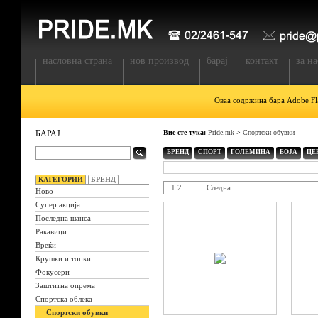
насловна страна
нов производ
барај
контакт
за на
Оваа содржина бара Adobe Fla
БАРАЈ
Вие сте тука:
Pride.mk
>
Спортски обувки
БРЕНД
СПОРТ
ГОЛЕМИНА
БОЈА
ЦЕ
КАТЕГОРИИ
БРЕНД
1
2
Следна
Ново
Супер акција
Последна шанса
Ракавици
Вреќи
Крушки и топки
Фокусери
Заштитна опрема
Спортска облека
Спортски обувки