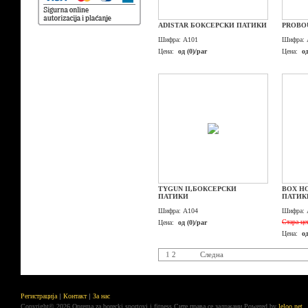
ADISTAR БОКСЕРСКИ ПАТИКИ
PROBO
Шифра:
A101
Шифра:
Цена:
од (0)/par
Цена:
од
TYGUN II,БОКСЕРСКИ
BOX H
ПАТИКИ
ПАТИК
Шифра:
A104
Шифра:
Стара це
Цена:
од (0)/par
Цена:
од
1
2
Следна
Регистрација
Контакт
За нас
Copyright© 2026 Oprema za borecki sportovi i fitness.Сите права се задржани
Powered by
leloo.net