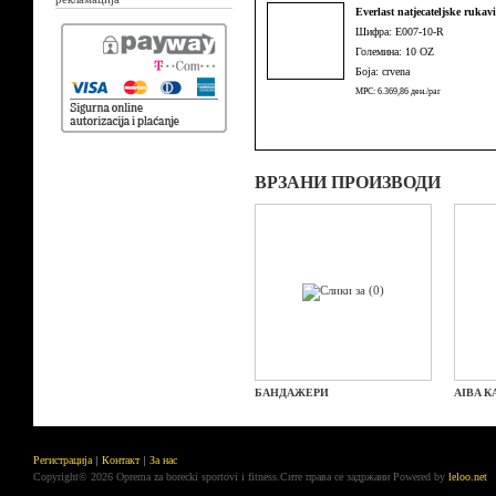
Everlast natjecateljske ruka
Шифра: E007-10-R
Големина: 10 OZ
Боја: crvena
MPC: 6.369,86 ден./par
ВРЗАНИ ПРОИЗВОДИ
БАНДАЖЕРИ
AIBA К
Регистрација
Контакт
За нас
Copyright© 2026 Oprema za borecki sportovi i fitness.Сите права се задржани
Powered by
leloo.net