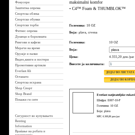
maksimalni komfor
Фокусери
Заштитна опрема
• C4™ Foam & THUMBLOK™
Спортска облека
Спортски обувки
Спортски торби
Големина:
10 OZ
Фитнес опрема
Боја:
plava, crvena
Душеци и борилишта
Рингови и кафези
Големина:
10 OZ
Мерачи на време
Боја:
Оружје и палки
Цена:
4.355,20 ден./par
Видео,книги и постери
Внесете ја количината:
Промотивни артикли
Everlast Ali
Останато
Спортска исхрана
Shop Спорт
Shop Brand
Everlast natjecateljske ruka
Покажи ги сите
Шифра: E007-10-P
Големина: 10 OZ
Боја: plava
Сигурност во купувањето
MPC: 6.369,86 ден./par
Renting
Information
Враќање на робата и
рекламација