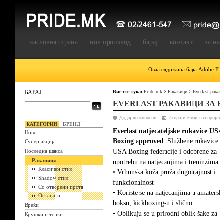
насловна страна
нов производ
барај
контакт
за на
Оваа содржина бара Adobe Fla
БАРАЈ
Вие сте тука:
Pride.mk
>
Ракавици
>
Everlast рак
EVERLAST РАКАВИЦИ ЗА 
Додај во омилени
КАТЕГОРИИ
БРЕНД
Everlast natjecateljske rukavice US
Ново
Boxing approved
. Službene rukavice
Супер акција
USA Boxing federacije i odobrene za
Последна шанса
Ракавици
upotrebu na natjecanjima i treninzima.
Класичен стил
• Vrhunska koža pruža dugotrajnost i
Shadow стил
funkcionalnost
Со отворени прсти
• Koriste se na natjecanjima u amater
Останати
boksu, kickboxing-u i slično
Вреќи
• Oblikuju se u prirodni oblik šake za
Крушки и топки