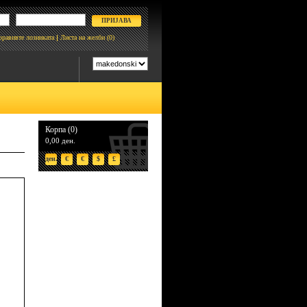
боравивте лозинката
Листа на желби
(0)
Корпа (0)
0,00 ден.
ден.
€
€
$
£