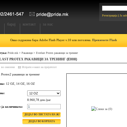
Регистрација
Ја за
барај
контакт
за нас
Оваа содржина бара Adobe Flash Player v.10 или поголема.
Превземете Flash
 тука:
Pride.mk
>
Ракавици
>
Everlast Protex ракавици за тренинг
LAST PROTEX РАКАВИЦИ ЗА ТРЕНИНГ
(E008)
ј во омилени
t Protex2 ракавици за тренинг
на:
12 OZ, 14 OZ, 16 OZ
на:
8.960,78 ден./par
е ја количината: