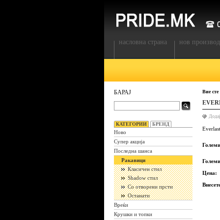
насловна страна
нов производ
БАРАЈ
Вие сте
EVER
Дода
КАТЕГОРИИ
БРЕНД
Everlas
Ново
Супер акција
Големи
Последна шанса
Ракавици
Големи
Класичен стил
Цена:
Shadow стил
Внесет
Со отворени прсти
Останати
Вреќи
Крушки и топки