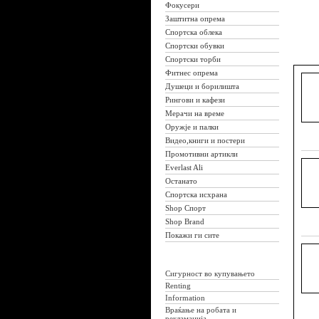
Фокусери
Заштитна опрема
Спортска облека
Спортски обувки
Спортски торби
Фитнес опрема
Душеци и борилишта
Рингови и кафези
Мерачи на време
Оружје и палки
Видео,книги и постери
Промотивни артикли
Everlast Ali
Останато
Спортска исхрана
Shop Спорт
Shop Brand
Покажи ги сите
Сигурност во купувањето
Renting
Information
Враќање на робата и
рекламација