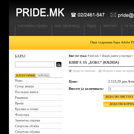
насловна страна
нов производ
барај
контакт
за на
Оваа содржина бара Adobe Fla
БАРАЈ
Вие сте тука:
Pride.mk
>
Видео,книги и постери
КНИГА ЗА „БОКС“
(KNJIGA)
Додај во омилени
КАТЕГОРИИ
БРЕНД
Ново
Цена:
2.123,29 ден./ko
Супер акција
Внесете ја количината:
Последна шанса
Ракавици
Вреќи
Крушки и топки
Фокусери
Заштитна опрема
Спортска облека
Спортски обувки