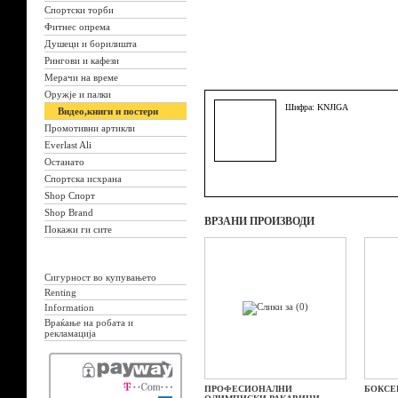
Спортски торби
Фитнес опрема
Душеци и борилишта
Рингови и кафези
Мерачи на време
Оружје и палки
Шифра: KNJIGA
Видео,книги и постери
Промотивни артикли
Everlast Ali
Останато
Спортска исхрана
Shop Спорт
Shop Brand
ВРЗАНИ ПРОИЗВОДИ
Покажи ги сите
Сигурност во купувањето
Renting
Information
Враќање на робата и
рекламација
ПРОФЕСИОНАЛНИ
БОКСЕ