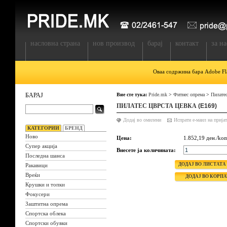
насловна страна
нов производ
барај
контакт
за на
Оваа содржина бара Adobe Fla
БАРАЈ
Вие сте тука:
Pride.mk
>
Фитнес опрема
>
Пилатес
ПИЛАТЕС ЦВРСТА ЦЕВКА
(E169)
Додај во омилени
КАТЕГОРИИ
БРЕНД
Ново
Цена:
1.852,19 ден./ko
Супер акција
Внесете ја количината:
Последна шанса
Ракавици
Вреќи
Крушки и топки
Фокусери
Заштитна опрема
Спортска облека
Спортски обувки