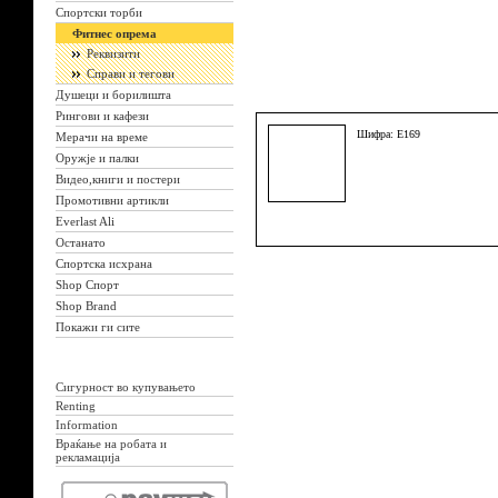
Спортски торби
Фитнес опрема
Реквизити
Справи и тегови
Душеци и борилишта
Рингови и кафези
Шифра: E169
Мерачи на време
Оружје и палки
Видео,книги и постери
Промотивни артикли
Everlast Ali
Останато
Спортска исхрана
Shop Спорт
Shop Brand
Покажи ги сите
Сигурност во купувањето
Renting
Information
Враќање на робата и
рекламација