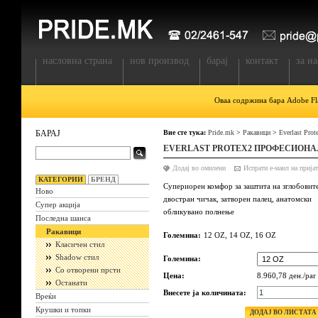
насловна страна
нов производ
барај
контакт
за на
Оваа содржина бара Adobe Fla
БАРАЈ
Вие сте тука:
Pride.mk
>
Ракавици
>
Everlast Pro
EVERLAST PROTEX2 ПРОФЕСИОНА
Додај во омилени
КАТЕГОРИИ
БРЕНД
Супериорен комфор за заштита на зглобовите
Ново
двостран чичак, затворен палец, анатомски
Супер акција
обликувано полнење
Последна шанса
Ракавици
Големина:
12 OZ, 14 OZ, 16 OZ
Класичен стил
Shadow стил
Големина:
Со отворени прсти
Цена:
8.960,78 ден./par
Останати
Внесете ја количината:
Вреќи
Крушки и топки