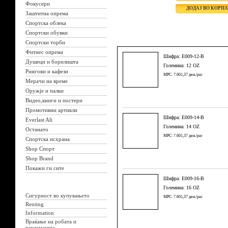
Фокусери
Заштитна опрема
Спортска облека
Спортски обувки
Спортски торби
Фитнес опрема
Шифра: E009-12-B
Душеци и борилишта
Големина: 12 OZ
Рингови и кафези
MPC: 7.601,37 ден./par
Мерачи на време
Оружје и палки
Видео,книги и постери
Промотивни артикли
Шифра: E009-14-B
Everlast Ali
Големина: 14 OZ
Останато
MPC: 7.601,37 ден./par
Спортска исхрана
Shop Спорт
Shop Brand
Покажи ги сите
Шифра: E009-16-B
Големина: 16 OZ
Сигурност во купувањето
MPC: 7.601,37 ден./par
Renting
Information
Враќање на робата и
рекламација