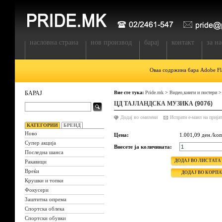
насловна страна
нов производ
барај
контакт
за на
Оваа содржина бара Adobe Fla
БАРАЈ
Вие сте тука:
Pride.mk
>
Видео,книги и постери
ЦД ТАЈЛАНДСКА МУЗИКА
(9076)
Додај во омилени
КАТЕГОРИИ
БРЕНД
Ново
Цена:
1.001,09 ден./ko
Супер акција
Внесете ја количината:
Последна шанса
Ракавици
Вреќи
Крушки и топки
Фокусери
Заштитна опрема
Спортска облека
Спортски обувки