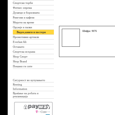
Спортски торби
Фитнес опрема
Душеци и борилишта
Рингови и кафези
Мерачи на време
Оружје и палки
Шифра: 9076
Видео,книги и постери
Промотивни артикли
Everlast Ali
Останато
Спортска исхрана
Shop Спорт
Shop Brand
Покажи ги сите
Сигурност во купувањето
Renting
Information
Враќање на робата и
рекламација