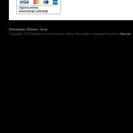
Регистрација
Контакт
За нас
Copyright© 2026 Oprema za borecki sportovi i fitness.Сите права се задржани
Powered by
leloo.net