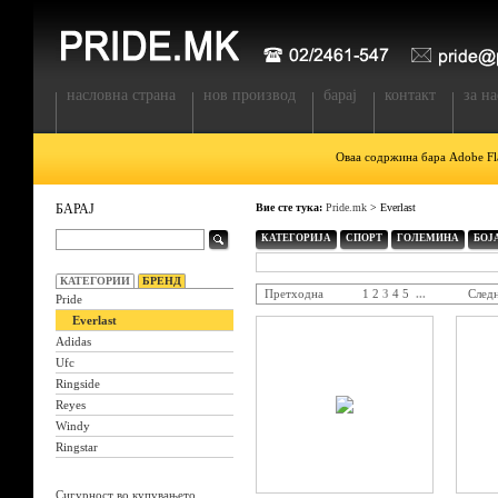
насловна страна
нов производ
барај
контакт
за на
Оваа содржина бара Adobe Fla
БАРАЈ
Вие сте тука:
Pride.mk
> Everlast
КАТЕГОРИЈА
СПОРТ
ГОЛЕМИНА
БОЈ
КАТЕГОРИИ
БРЕНД
Претходна
1
2
3
4
5
...
След
Pride
Everlast
Adidas
Ufc
Ringside
Reyes
Windy
Ringstar
Сигурност во купувањето