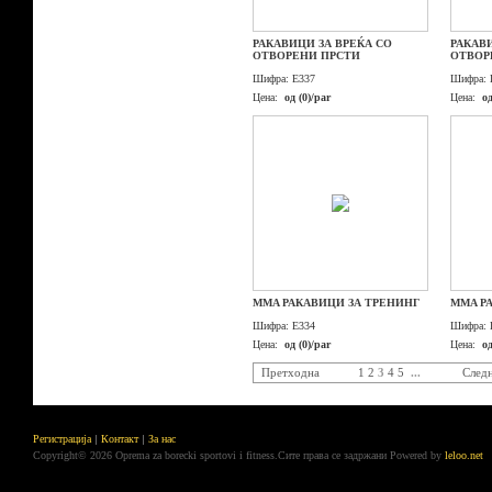
РАКАВИЦИ ЗА ВРЕЌА СО
РАКАВ
ОТВОРЕНИ ПРСТИ
ОТВОР
Шифра:
E337
Шифра:
Цена:
од (0)/par
Цена:
од
MMA РАКАВИЦИ ЗА ТРЕНИНГ
MMA Р
Шифра:
E334
Шифра:
Цена:
од (0)/par
Цена:
од
Претходна
1
2
3
4
5
...
След
Регистрација
Контакт
За нас
Copyright© 2026 Oprema za borecki sportovi i fitness.Сите права се задржани
Powered by
leloo.net