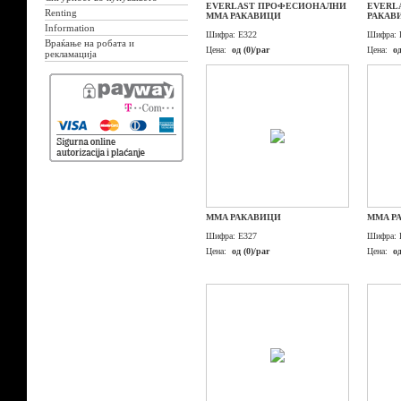
EVERLAST ПРОФЕСИОНАЛНИ
EVERL
Renting
MMA РАКАВИЦИ
РАКАВ
Information
Шифра:
E322
Шифра:
Враќање на робата и
Цена:
од (0)/par
Цена:
од
рекламација
MMA РАКАВИЦИ
MMA Р
Шифра:
E327
Шифра:
Цена:
од (0)/par
Цена:
од