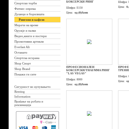
БОКСЕРСКИ РИНГ
Шифра:
Спортски торби
Цена:
0
Шифра:
E150
Фитнес опрема
Цена:
од (0)/kom
Душеци и борилишта
Рингови и кафези
Мерачи на време
Оружје и палки
Видео,книги и постери
Промотивни артикли
Everlast Ali
Останато
Спортска исхрана
Shop Спорт
ПРОФЕСИОНАЛЕН
ПРОФЕ
Shop Brand
БОКСЕРСКИ/THAI/MMA РИНГ
ТРЕНИ
"LAS VEGAS"
Покажи ги сите
Шифра:
Шифра:
8000
Цена:
о
Цена:
од (0)/kom
Сигурност во купувањето
Renting
Information
Враќање на робата и
рекламација