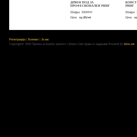
ДРВЕН ПОД ЗА
КОНСТ
ПРОФЕСИОНАЛЕН РИНГ
РИНГ
Шифра:
X8000W
Шифра:
Цена:
од (0)/set
Цена:
од
Регистрација
Контакт
За нас
Copyright© 2026 Oprema za borecki sportovi i fitness.Сите права се задржани
Powered by
leloo.net