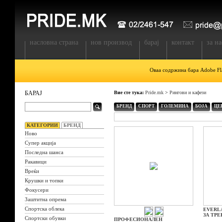
насловна страна
нов производ
барај
контакт
за на
Оваа содржина бара Adobe Fla
БАРАЈ
Вие сте тука:
Pride.mk
>
Рингови и кафези
БРЕНД
СПОРТ
ГОЛЕМИНА
БОЈА
ЦЕ
КАТЕГОРИИ
БРЕНД
Ново
Супер акција
Последна шанса
Ракавици
Вреќи
Крушки и топки
Фокусери
Заштитна опрема
Спортска облека
EVERL
ЗА ТР
Спортски обувки
ПРОФЕСИОНАЛЕН