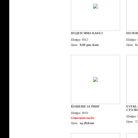
ПОДЕН ММА КАФЕЗ
ПОЛОВ
Шифра:
8012
Шифра:
Цена:
0,00 ден./kom
Цена:
0
ЌОШЕВИ ЗА РИНГ
EVERL
СТОЛБ
Шифра:
8050
Шифра:
Стара цена:
од (0)
Цена:
7.
Цена:
од (0)/kom