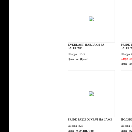
EVERLAST НАВЛАКИ ЗА
PRIDE 
ЗАТЕГАЧИ
ЗАТЕГА
Шифра:
E253
Шифра:
Стара це
Цена:
од (0)/set
Цена:
о
PRIDE РАЗДВОЈУВАЧ НА ЈАЖЕ
ПОДНО
Шифра:
8254
Шифра:
Цена:
0,00 ден./kom
Цена:
9