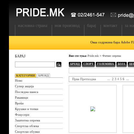
насловна страна
нов производ
барај
контакт
за на
Оваа содржина бара Adobe Fla
БАРАЈ
Вие сте тука:
Pride.mk
>
Фитнес опрема
БРЕНД
СПОРТ
ГОЛЕМИНА
БОЈА
ЦЕ
КАТЕГОРИИ
БРЕНД
Прва
Претходна
...
2
3
4
5
6
...
Ново
Супер акција
Последна шанса
Ракавици
Вреќи
Крушки и топки
Фокусери
Заштитна опрема
Спортска облека
Спортски обувки