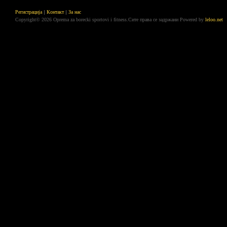
Регистрација
Контакт
За нас
Copyright© 2026 Oprema za borecki sportovi i fitness.Сите права се задржани
Powered by
leloo.net