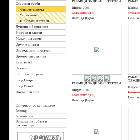
РАКАВЦИ ЗА ДИГАЊЕ ТЕГОВИ
РАКАВ
Спортски торби
Шифра:
7006
Шифра:
Фитнес опрема
Стара цена:
од (0)
Стара це
Реквизити
Цена:
од (0)/par
Цена:
од
Справи и тегови
Душеци и борилишта
Рингови и кафези
Мерачи на време
Оружје и палки
Видео,книги и постери
Промотивни артикли
Everlast Ali
Останато
Спортска исхрана
РАКАВ
Shop Спорт
ТЕЖИ
РАКАВЦИ ЗА ДИГАЊЕ ТЕГОВИ
Shop Brand
Шифра:
Шифра:
7007
Покажи ги сите
Стара це
Стара цена:
од (0)
Цена:
од
Цена:
од (0)/par
Сигурност во купувањето
Renting
Information
Враќање на робата и
рекламација