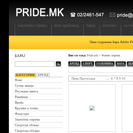
насловна страна
нов производ
барај
контакт
за на
Оваа содржина бара Adobe Fla
БАРАЈ
Вие сте тука:
Pride.mk
>
Фитнес опрема
БРЕНД
СПОРТ
ГОЛЕМИНА
БОЈА
ЦЕ
КАТЕГОРИИ
БРЕНД
Прва
Претходна
...
6
7
8
9
10
Ново
Супер акција
Последна шанса
Ракавици
Вреќи
Крушки и топки
Фокусери
Заштитна опрема
Спортска облека
Спортски обувки