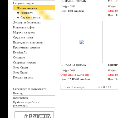
ДОМАШЕН ТОЧАК
МИНИ 
Спортски торби
Шифра:
7533
Шифра:
Фитнес опрема
Стара це
Цена:
0,00 ден./kom
Реквизити
Цена:
3
Справи и тегови
Душеци и борилишта
Рингови и кафези
Мерачи на време
Оружје и палки
Видео,книги и постери
Промотивни артикли
Everlast Ali
Останато
Спортска исхрана
СПРАВА ЗА ШПАГА
СПРАВ
Shop Спорт
Шифра:
7018
Шифра:
Shop Brand
Стара цена:
18.522,63 ден.
Стара це
Покажи ги сите
Цена:
12.415,03 ден./kom
Цена:
1
Прва
Претходна
...
6
7
8
9
10
Сигурност во купувањето
Renting
Information
Враќање на робата и
рекламација